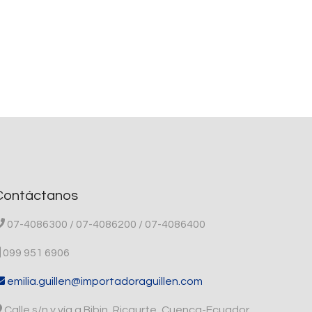
Contáctanos
07-4086300 / 07-4086200 / 07-4086400
099 951 6906
emilia.guillen@importadoraguillen.com
Calle s/n y vía a Bibin, Ricaurte, Cuenca-Ecuador